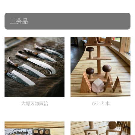
工芸品
大塚刃物鍛治
ひとと木