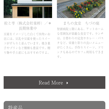
粒と雫（株式会社楽粹）／＊
まちの食堂 ちづの庭
長期休業中
智頭病院１階にある、アットホーム
な雰囲気が素敵な食堂です。ランチ
豆腐をイメージした白くて四角いお
は、日替わりの定食やカレー・パス
店には、豆乳や豆腐を使ったスイー
タなど、栄養と彩りの良いメニュー
ツがずらりと並んでいます。焼き菓
がたくさん。手作りスイーツ、ドリ
子やプリンなど種類も豊富です。贈
ンクもあるのでカフェ利用もできま
り物や手土産にもおすすめですよ。
す。
Read More
特産品