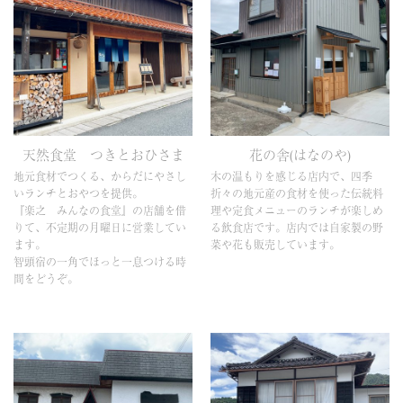
天然食堂 つきとおひさま
花の舎(はなのや)
地元食材でつくる、からだにやさし
木の温もりを感じる店内で、四季
いランチとおやつを提供。
折々の地元産の食材を使った伝統料
『楽之 みんなの食堂』の店舗を借
理や定食メニューのランチが楽しめ
りて、不定期の月曜日に営業してい
る飲食店です。店内では自家製の野
ます。
菜や花も販売しています。
智頭宿の一角でほっと一息つける時
間をどうぞ。