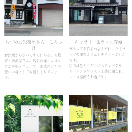
ちづのお惣菜屋さん ころっ
ギャラリー&カフェ智頭
け
ガラス工芸作家の店主が作った「ラ
ンプの館のカフェ」をイメージした
智頭駅から歩いてすぐにある、お惣
お店。
菜・居酒屋さん。店名の通りコロッ
店内は色とりどりのステンドグラ
ケが看板メニューで、地域の方々の
ス・サンドブラスト工芸に囲まれ、
憩いの場としても親しまれていま
レトロ感漂うお店です。
す。