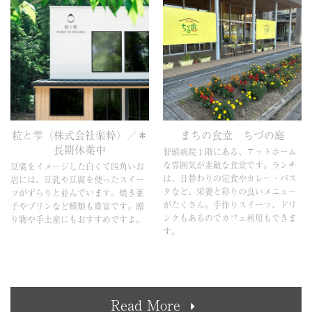
粒と雫（株式会社楽粹）／＊
まちの食堂 ちづの庭
長期休業中
智頭病院１階にある、アットホーム
な雰囲気が素敵な食堂です。ランチ
豆腐をイメージした白くて四角いお
は、日替わりの定食やカレー・パス
店には、豆乳や豆腐を使ったスイー
タなど、栄養と彩りの良いメニュー
ツがずらりと並んでいます。焼き菓
がたくさん。手作りスイーツ、ドリ
子やプリンなど種類も豊富です。贈
ンクもあるのでカフェ利用もできま
り物や手土産にもおすすめですよ。
す。
Read More