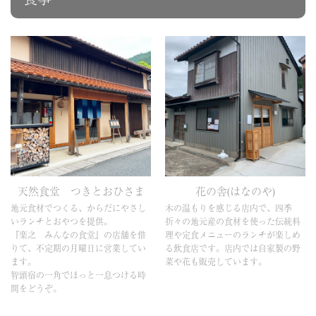
天然食堂 つきとおひさま
花の舎(はなのや)
地元食材でつくる、からだにやさし
木の温もりを感じる店内で、四季
いランチとおやつを提供。
折々の地元産の食材を使った伝統料
『楽之 みんなの食堂』の店舗を借
理や定食メニューのランチが楽しめ
りて、不定期の月曜日に営業してい
る飲食店です。店内では自家製の野
ます。
菜や花も販売しています。
智頭宿の一角でほっと一息つける時
間をどうぞ。