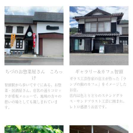
ちづのお惣菜屋さん ころっ
ギャラリー&カフェ智頭
け
ガラス工芸作家の店主が作った「ラ
ンプの館のカフェ」をイメージした
智頭駅から歩いてすぐにある、お惣
お店。
菜・居酒屋さん。店名の通りコロッ
店内は色とりどりのステンドグラ
ケが看板メニューで、地域の方々の
ス・サンドブラスト工芸に囲まれ、
憩いの場としても親しまれていま
レトロ感漂うお店です。
す。