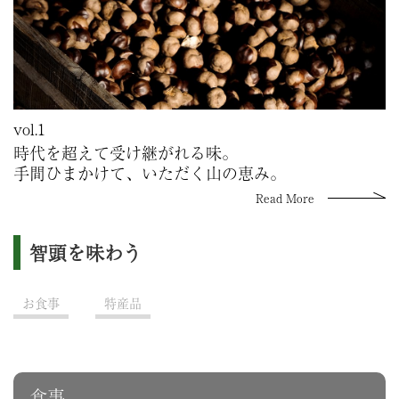
vol.1
時代を超えて受け継がれる味。
手間ひまかけて、いただく山の恵み。
Read More
智頭を味わう
お食事
特産品
食事