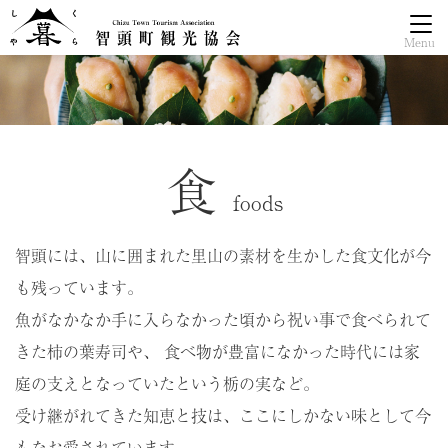
Menu
食
智頭には、山に囲まれた
里山の素材を生かした
食文化が今
も残っています。
魚がなかなか手に入らなかった頃から
祝い事で食べられて
きた柿の葉寿司や、
食べ物が豊富になかった時代には
家
庭の支えとなっていたという栃の実など。
受け継がれてきた知恵と技は、
ここにしかない味として
今
もなお愛されています。