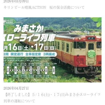
2026年03月09日
キリンビール晴風ACTION 桜の保全活動について
2026年04月27日
【終了しました】５/１６(土)・１７(日)みまさかスローライフ
列車の運転について