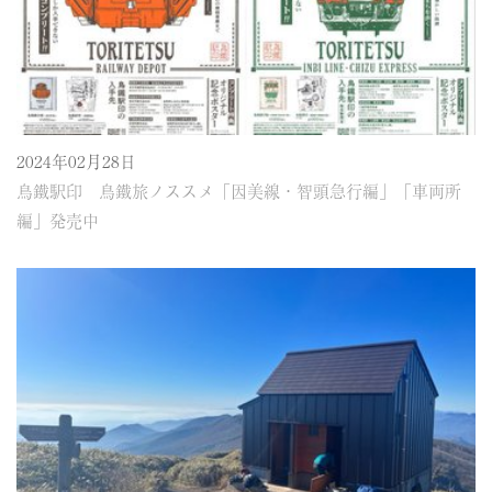
2024年02月28日
鳥鐵駅印 鳥鐵旅ノススメ「因美線・智頭急行編」「車両所
編」発売中