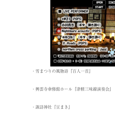
・雪まつりの風物詩『百人一首』
・興雲寺傘修館ホール『津軽三味線演奏会』
・諏訪神社『豆まき』