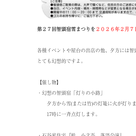
第２７回智頭宿雪まつりを
２０２６年２月７日
各種イベントや屋台の出店の他、夕方には智
とても幻想的ですよ。
【催し物】
・幻想の智頭宿「灯りの小路」
夕方から雪(または竹)の灯篭に火が灯りま
17時に一斉点灯します。
・石谷家住宅『桂 小文吾 落語公演』