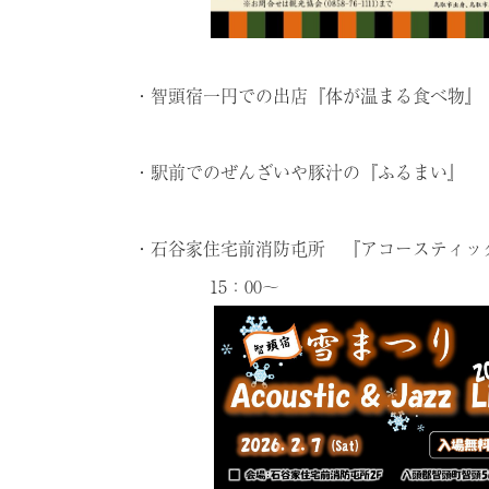
・智頭宿一円での出店『体が温まる食べ物』
・駅前でのぜんざいや豚汁の『ふるまい』
・石谷家住宅前消防屯所 『アコースティックj
15：00～