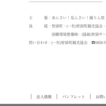
------------------------------------------------------------------------------
主 催：来んさい！見んさい！踊りん祭！
後 援：智頭町・(一社)智頭町観光協会・
因幡環境整備㈱・(協組)智頭サービ
問い合わせ：(一社)智頭町観光協会 ☎0858-76-1111
法人情報
パンフレット
お問