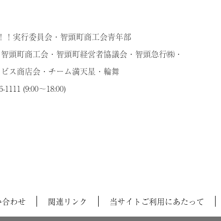
！実行委員会・智頭町商工会青年部
智頭町商工会・智頭町経営者協議会・智頭急行㈱・
ス商店会・チーム満天星・輪舞
 (9:00～18:00)
い合わせ
関連リンク
当サイトご利用にあたって