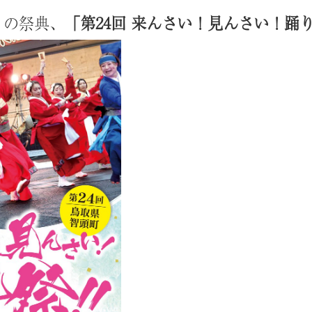
りの祭典、
「第24回 来んさい！見んさい！踊