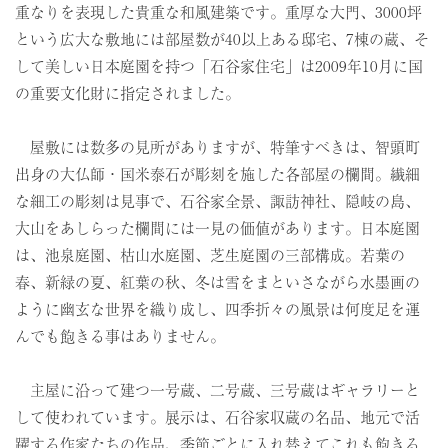
重なりを表現した貴重な和風建築です。重厚な大門、3000坪
という広大な敷地には部屋数が40以上ある邸宅、7棟の蔵、そ
して美しい日本庭園を持つ「石谷家住宅」は2009年10月に国
の重要文化財に指定されました。
屋敷には数多の見所がありますが、特筆すべきは、智頭町
出身の大仏師・国米泰石が彫刻を施した各部屋の欄間。繊細
な細工の彫刻は見事で、石谷家全景、諏訪神社、隠岐の島、
大山をあしらった欄間には一見の価値があります。日本庭園
は、池泉庭園、枯山水庭園、芝生庭園の三部構成。若葉の
春、新緑の夏、紅葉の秋、冬は雪をまといさながら水墨画の
ように幽玄な世界を織り成し、四季折々の風景は何度足を運
んでも飽きる事はありません。
主屋に沿って建つ一号蔵、二号蔵、三号蔵はギャラリーと
して使われています。展示は、石谷家収蔵の名品、地元で活
躍する作家たちの作品、季節ごとに入れ替えてこれも飽きる