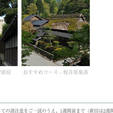
智頭宿
おすすめコース - 板井原集落
っての諸注意をご一読のうえ、1週間前まで（新田は2週