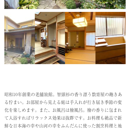
昭和10年創業の老舗旅館。智頭杉の香り漂う数寄屋の趣きあ
る佇まい。お部屋から見える庭は手入れが行き届き季節の変
化を楽しめます。また、お風呂は檜風呂。檜の香りに包まれ
て入浴すればリラックス効果は抜群です。お料理も絶品で新
鮮な日本海の幸や山河の幸をふんだんに使った割烹料理と地