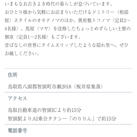
いまもなお古きよき時代の暮らしが息づいています。
おひとり様から気軽にお泊まりいただけるドミトリー（相部
屋）スタイルのオモテノマのほか、奥座敷トコノマ（定員2〜
4名様）、馬屋（マヤ）を改修したちょっとめずらしい土壁の
個室（定員1〜2名様）もございます。
昔ばなしの世界にタイムスリップしたような隠れ里へ、ぜひ
お越しください。
住所
鳥取県八頭郡智頭町市瀬2018（板井原集落）
アクセス
鳥取自動車道の智頭ICより約15分
智頭駅よりAI乗合タクシー「のりりん」で約15分
電話番号